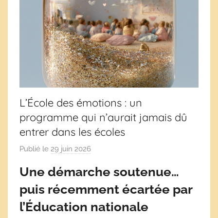
L’École des émotions : un
programme qui n’aurait jamais dû
entrer dans les écoles
Publié le
29 juin 2026
p
a
Une démarche soutenue…
r
puis récemment écartée par
D
é
l’Éducation nationale
r