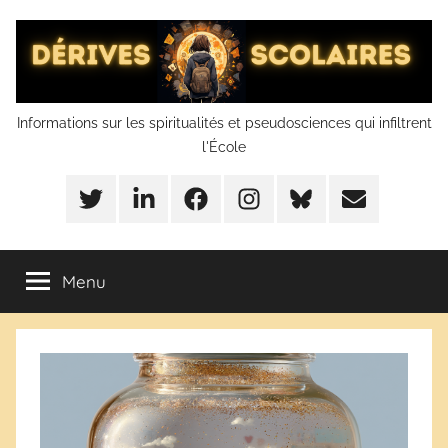
Aller
au
contenu
Dérives
Informations sur les spiritualités et pseudosciences qui infiltrent
l'École
scolaires
Twitter
LinkedIn
Facebook
Instagram
BlueSky
Mail
Menu