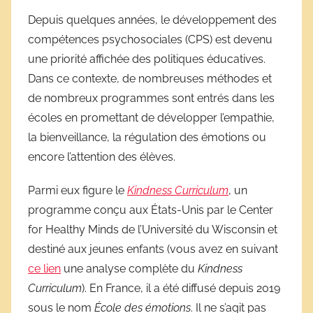
i
Depuis quelques années, le développement des
v
compétences psychosociales (CPS) est devenu
e
une priorité affichée des politiques éducatives.
s
Dans ce contexte, de nombreuses méthodes et
s
de nombreux programmes sont entrés dans les
c
écoles en promettant de développer l’empathie,
o
la bienveillance, la régulation des émotions ou
l
a
encore l’attention des élèves.
i
Parmi eux figure le
Kindness Curriculum
, un
r
programme conçu aux États-Unis par le Center
e
s
for Healthy Minds de l’Université du Wisconsin et
destiné aux jeunes enfants (vous avez en suivant
ce lien
une analyse complète du
Kindness
Curriculum
). En France, il a été diffusé depuis 2019
sous le nom
École des émotions
. Il ne s’agit pas