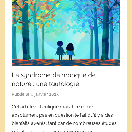
Le syndrome de manque de
nature : une tautologie
Publié le
6 janvier 2025
p
a
Cet article est critique mais il ne remet
r
absolument pas en question le fait qu’il y a des
D
bienfaits avérés, tant par de nombreuses études
é
scientifiques que par nos expériences