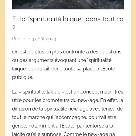
Et la “spiritualité laïque” dans tout ça
?
Publié le
3 août 2023
p
a
On est de plus en plus confronté à des questions
r
ou des arguments évoquant une “spiritualité
D
laïque” qui aurait donc toute sa place à l’École
é
publique.
r
i
La « spiritualité laïque » est un concept malin, très
v
utile pour les promoteurs du new-age. En effet, la
e
diffusion de la spiritualité new-age avec l’enjeu de
s
tout le marché qui l’accompagne, pourrait être
s
gênée, notamment à l’École, par l’entorse à la
c
o
laïcité qu’elle suppose. Comme le new-age n’a