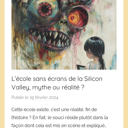
L’école sans écrans de la Silicon
Valley, mythe ou réalité ?
Publié le
19 février 2024
p
a
Cette école existe, c’est une réalité, fin de
r
l’histoire ? En fait, le souci réside plutôt dans la
D
façon dont cela est mis en scène et expliqué…
é