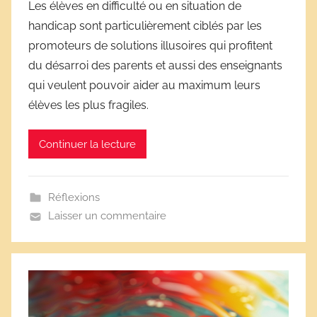
Les élèves en difficulté ou en situation de
r
handicap sont particulièrement ciblés par les
D
promoteurs de solutions illusoires qui profitent
é
du désarroi des parents et aussi des enseignants
r
qui veulent pouvoir aider au maximum leurs
i
élèves les plus fragiles.
v
e
s
Continuer la lecture
s
c
o
Réflexions
l
Laisser un commentaire
a
i
r
e
s