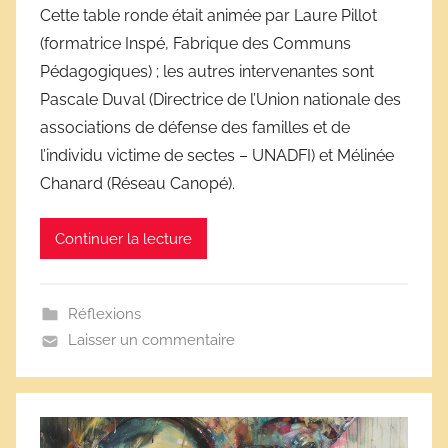
Cette table ronde était animée par Laure Pillot
r
(formatrice Inspé, Fabrique des Communs
i
Pédagogiques) ; les autres intervenantes sont
v
e
Pascale Duval (Directrice de l’Union nationale des
s
associations de défense des familles et de
s
l’individu victime de sectes – UNADFI) et Mélinée
c
Chanard (Réseau Canopé).
o
l
Continuer la lecture
a
i
r
Réflexions
e
Laisser un commentaire
s