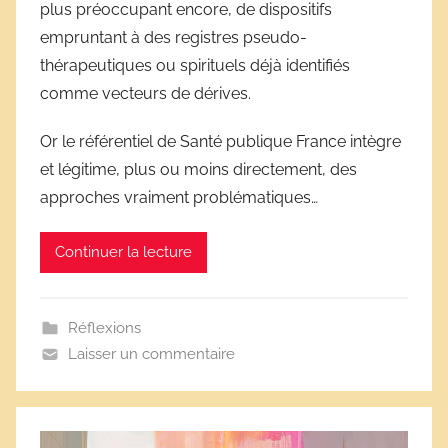
plus préoccupant encore, de dispositifs
v
e
empruntant à des registres pseudo-
s
thérapeutiques ou spirituels déjà identifiés
s
comme vecteurs de dérives.
c
o
Or le référentiel de Santé publique France intègre
l
et légitime, plus ou moins directement, des
a
approches vraiment problématiques…
i
r
Continuer la lecture
e
s
Réflexions
Laisser un commentaire