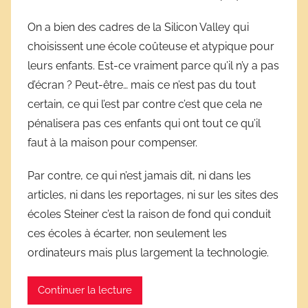
r
On a bien des cadres de la Silicon Valley qui
i
choisissent une école coûteuse et atypique pour
v
leurs enfants. Est-ce vraiment parce qu’il n’y a pas
e
d’écran ? Peut-être… mais ce n’est pas du tout
s
certain, ce qui l’est par contre c’est que cela ne
s
pénalisera pas ces enfants qui ont tout ce qu’il
c
o
faut à la maison pour compenser.
l
Par contre, ce qui n’est jamais dit, ni dans les
a
articles, ni dans les reportages, ni sur les sites des
i
r
écoles Steiner c’est la raison de fond qui conduit
e
ces écoles à écarter, non seulement les
s
ordinateurs mais plus largement la technologie.
Continuer la lecture