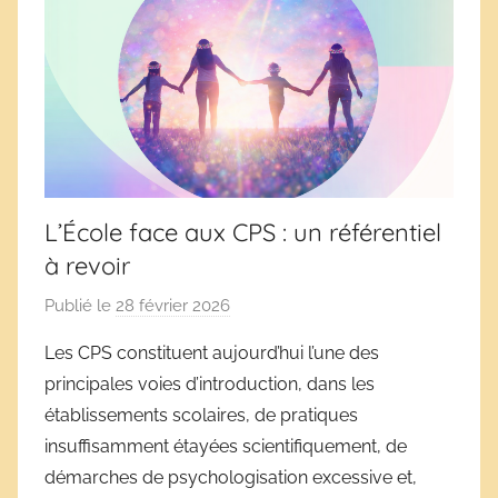
L’École face aux CPS : un référentiel
à revoir
Publié le
28 février 2026
p
a
Les CPS constituent aujourd’hui l’une des
r
principales voies d’introduction, dans les
D
établissements scolaires, de pratiques
é
insuffisamment étayées scientifiquement, de
r
démarches de psychologisation excessive et,
i