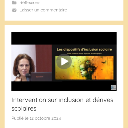
Réflexions
Laisser un commentaire
Intervention sur inclusion et dérives
scolaires
Publié le
12 octobre 2024
p
a