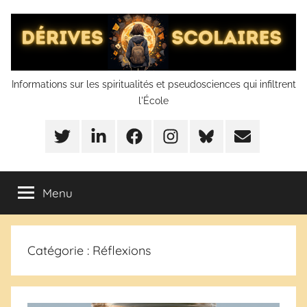
Aller
au
contenu
Dérives
Informations sur les spiritualités et pseudosciences qui infiltrent
l'École
scolaires
Twitter
LinkedIn
Facebook
Instagram
BlueSky
Mail
Menu
Catégorie :
Réflexions