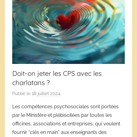
Doit-on jeter les CPS avec les
charlatans ?
Publié le
18 juillet 2024
p
a
Les compétences psychosociales sont portées
r
par le Ministère et plébiscitées par toutes les
D
officines, associations et entreprises, qui veulent
é
fournir “clés en main” aux enseignants des
r