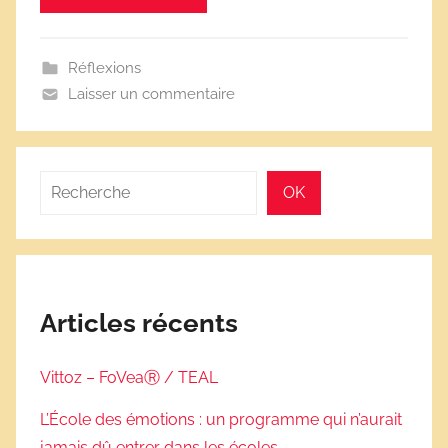
c
o
l
Réflexions
a
Laisser un commentaire
i
r
e
Rechercher
OK
s
Articles récents
Vittoz – FoVeaⓇ / TEAL
L’École des émotions : un programme qui n’aurait
jamais dû entrer dans les écoles