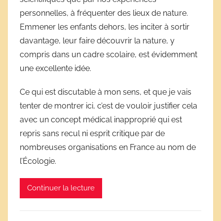
r
personnelles, à fréquenter des lieux de nature.
i
Emmener les enfants dehors, les inciter à sortir
v
e
davantage, leur faire découvrir la nature, y
s
compris dans un cadre scolaire, est évidemment
s
une excellente idée.
c
o
Ce qui est discutable à mon sens, et que je vais
l
tenter de montrer ici, c’est de vouloir justifier cela
a
avec un concept médical inapproprié qui est
i
repris sans recul ni esprit critique par de
r
nombreuses organisations en France au nom de
e
l’Écologie.
s
Continuer la lecture