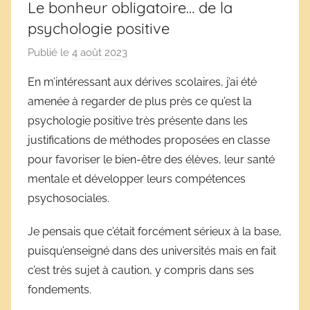
Le bonheur obligatoire… de la
psychologie positive
Publié le
4 août 2023
p
a
En m’intéressant aux dérives scolaires, j’ai été
r
amenée à regarder de plus près ce qu’est la
D
psychologie positive très présente dans les
é
justifications de méthodes proposées en classe
r
pour favoriser le bien-être des élèves, leur santé
i
mentale et développer leurs compétences
v
e
psychosociales.
s
Je pensais que c’était forcément sérieux à la base,
s
puisqu’enseigné dans des universités mais en fait
c
o
c’est très sujet à caution, y compris dans ses
l
fondements.
a