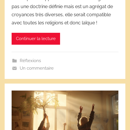
l
pas une doctrine définie mais est un agrégat de
a
croyances très diverses, elle serait compatible
i
avec toutes les religions et donc laïque !
r
e
Continuer la lecture
s
Réflexions
Un commentaire