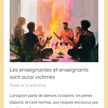
Les enseignantes et enseignants
sont aussi victimes
Publié le
17 août 2025
p
a
Lorsqu’on parle de dérives scolaires, on pense
r
d’abord, et c’est normal, aux risques encourus par
D