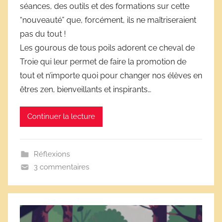
séances, des outils et des formations sur cette
i
“nouveauté” que, forcément, ils ne maîtriseraient
v
e
pas du tout !
s
Les gourous de tous poils adorent ce cheval de
s
Troie qui leur permet de faire la promotion de
c
tout et n’importe quoi pour changer nos élèves en
o
êtres zen, bienveillants et inspirants…
l
a
Continuer la lecture
i
r
e
Réflexions
s
3 commentaires