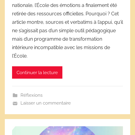
nationale, l’École des émotions a finalement été
D
retirée des ressources officielles. Pourquoi ? Cet
é
article montre, sources et verbatims à l’appui, qu’il
r
ne s’agissait pas d’un simple outil pédagogique
i
mais d’un programme de transformation
v
e
intérieure incompatible avec les missions de
s
l’École.
s
c
Continuer la lecture
o
l
a
Réflexions
i
Laisser un commentaire
r
e
s