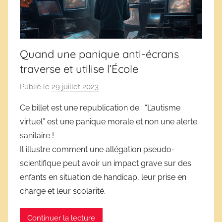
Quand une panique anti-écrans
traverse et utilise l’École
Publié le
29 juillet 2023
p
a
Ce billet est une republication de : “L’autisme
r
virtuel” est une panique morale et non une alerte
D
sanitaire !
é
Il illustre comment une allégation pseudo-
r
scientifique peut avoir un impact grave sur des
i
enfants en situation de handicap, leur prise en
v
e
charge et leur scolarité.
s
s
Continuer la lecture