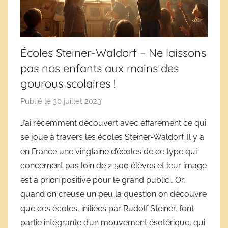
Écoles Steiner-Waldorf – Ne laissons
pas nos enfants aux mains des
gourous scolaires !
Publié le
30 juillet 2023
p
a
J’ai récemment découvert avec effarement ce qui
r
se joue à travers les écoles Steiner-Waldorf. Il y a
D
en France une vingtaine d’écoles de ce type qui
é
concernent pas loin de 2 500 élèves et leur image
r
est a priori positive pour le grand public… Or,
i
quand on creuse un peu la question on découvre
v
e
que ces écoles, initiées par Rudolf Steiner, font
s
partie intégrante d’un mouvement ésotérique, qui