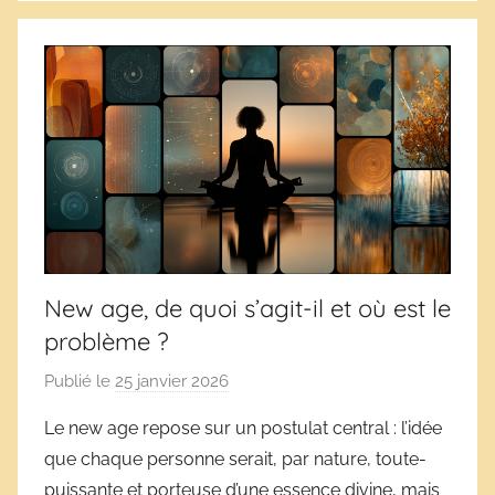
New age, de quoi s’agit-il et où est le
problème ?
Publié le
25 janvier 2026
p
a
Le new age repose sur un postulat central : l’idée
r
que chaque personne serait, par nature, toute-
D
puissante et porteuse d’une essence divine, mais