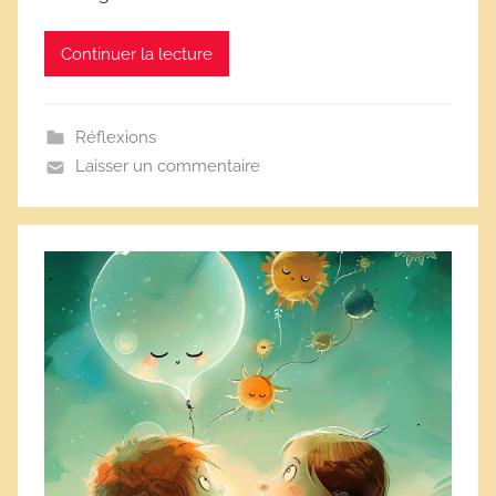
s
Continuer la lecture
Réflexions
Laisser un commentaire