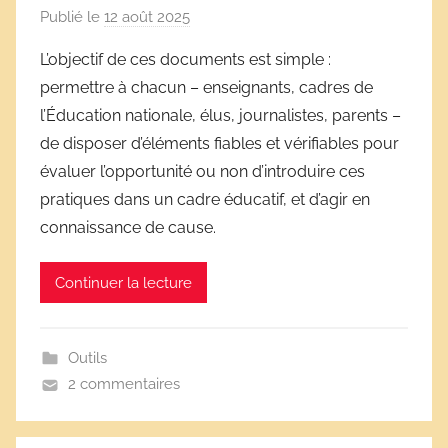
Publié le
12 août 2025
p
a
L’objectif de ces documents est simple :
r
permettre à chacun – enseignants, cadres de
D
l’Éducation nationale, élus, journalistes, parents –
é
de disposer d’éléments fiables et vérifiables pour
r
évaluer l’opportunité ou non d’introduire ces
i
pratiques dans un cadre éducatif, et d’agir en
v
e
connaissance de cause.
s
s
Continuer la lecture
c
o
l
Outils
a
2 commentaires
i
r