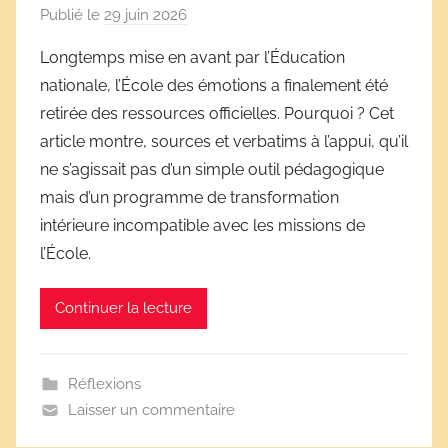
Publié le
29 juin 2026
p
a
Longtemps mise en avant par l’Éducation
r
nationale, l’École des émotions a finalement été
D
retirée des ressources officielles. Pourquoi ? Cet
é
article montre, sources et verbatims à l’appui, qu’il
r
ne s’agissait pas d’un simple outil pédagogique
i
mais d’un programme de transformation
v
e
intérieure incompatible avec les missions de
s
l’École.
s
c
Continuer la lecture
o
l
a
Réflexions
i
Laisser un commentaire
r