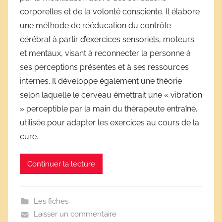
corporelles et de la volonté consciente. Il élabore
i
une méthode de rééducation du contrôle
v
e
cérébral à partir d’exercices sensoriels, moteurs
s
et mentaux, visant à reconnecter la personne à
s
ses perceptions présentes et à ses ressources
c
internes. Il développe également une théorie
o
selon laquelle le cerveau émettrait une « vibration
l
» perceptible par la main du thérapeute entraîné,
a
utilisée pour adapter les exercices au cours de la
i
cure.
r
e
Continuer la lecture
s
Les fiches
Laisser un commentaire