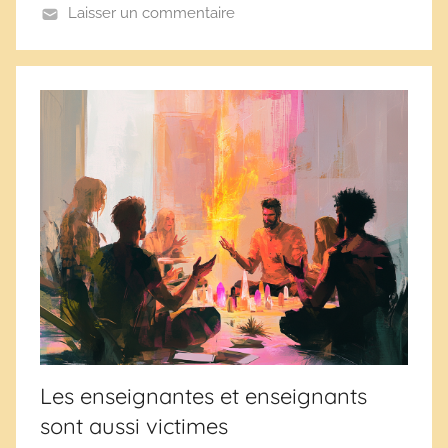
e
Laisser un commentaire
s
Les enseignantes et enseignants
sont aussi victimes