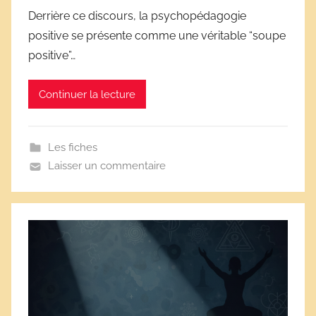
l
Derrière ce discours, la psychopédagogie
a
positive se présente comme une véritable “soupe
i
positive”…
r
e
Continuer la lecture
s
Les fiches
Laisser un commentaire