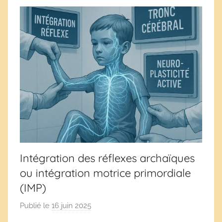
e
s
Intégration des réflexes archaïques
ou intégration motrice primordiale
(IMP)
Publié le
16 juin 2025
p
a