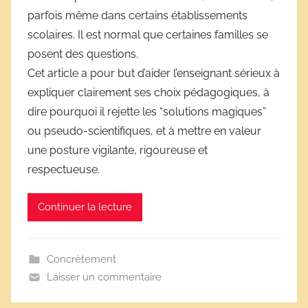
e
parfois même dans certains établissements
s
scolaires. Il est normal que certaines familles se
s
posent des questions.
c
Cet article a pour but d’aider l’enseignant sérieux à
o
expliquer clairement ses choix pédagogiques, à
l
dire pourquoi il rejette les “solutions magiques”
a
ou pseudo-scientifiques, et à mettre en valeur
i
une posture vigilante, rigoureuse et
r
respectueuse.
e
s
Continuer la lecture
Concrètement
Laisser un commentaire