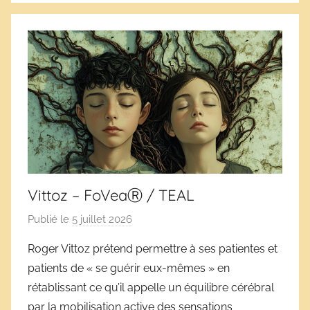
Vittoz – FoVeaⓇ / TEAL
Publié le
5 juillet 2026
p
a
Roger Vittoz prétend permettre à ses patientes et
r
patients de « se guérir eux-mêmes » en
D
rétablissant ce qu’il appelle un équilibre cérébral
é
par la mobilisation active des sensations
r