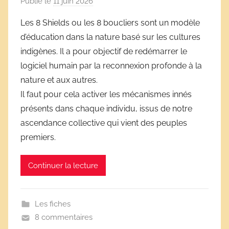
Publié le
11 juin 2026
p
a
Les 8 Shields ou les 8 boucliers sont un modèle
r
d’éducation dans la nature basé sur les cultures
D
indigènes. Il a pour objectif de redémarrer le
é
logiciel humain par la reconnexion profonde à la
r
nature et aux autres.
i
Il faut pour cela activer les mécanismes innés
v
e
présents dans chaque individu, issus de notre
s
ascendance collective qui vient des peuples
s
premiers.
c
o
Continuer la lecture
l
a
i
Les fiches
r
8 commentaires
e