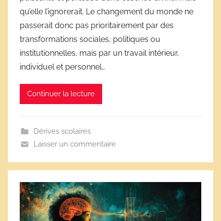
é
qu’elle l’ignorerait. Le changement du monde ne
r
passerait donc pas prioritairement par des
i
transformations sociales, politiques ou
v
e
institutionnelles, mais par un travail intérieur,
s
individuel et personnel…
s
c
Continuer la lecture
o
l
a
Dérives scolaires
i
Laisser un commentaire
r
e
s