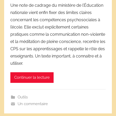
a
Une note de cadrage du ministère de l’Éducation
r
nationale vient enfin fixer des limites claires
D
concernant les compétences psychosociales à
é
l’école. Elle exclut explicitement certaines
r
pratiques comme la communication non-violente
i
et la méditation de pleine conscience, recentre les
v
e
CPS sur les apprentissages et rappelle le rôle des
s
enseignants. Un texte important, à connaitre et à
s
utiliser.
c
o
Continuer la lecture
l
a
i
Outils
r
Un commentaire
e
s