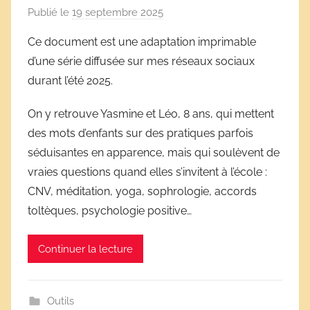
Publié le
19 septembre 2025
p
a
Ce document est une adaptation imprimable
r
d’une série diffusée sur mes réseaux sociaux
D
durant l’été 2025.
é
r
On y retrouve Yasmine et Léo, 8 ans, qui mettent
i
des mots d’enfants sur des pratiques parfois
v
séduisantes en apparence, mais qui soulèvent de
e
vraies questions quand elles s’invitent à l’école :
s
CNV, méditation, yoga, sophrologie, accords
s
toltèques, psychologie positive…
c
o
l
Continuer la lecture
a
i
r
Outils