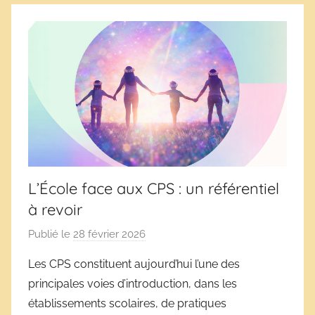
L’École face aux CPS : un référentiel
à revoir
Publié le
28 février 2026
p
a
Les CPS constituent aujourd’hui l’une des
r
principales voies d’introduction, dans les
D
établissements scolaires, de pratiques
é