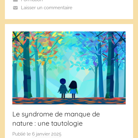
s
Laisser un commentaire
s
c
o
l
a
i
r
e
s
Le syndrome de manque de
nature : une tautologie
Publié le
6 janvier 2025
p