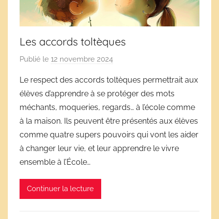
Les accords toltèques
Publié le
12 novembre 2024
p
a
Le respect des accords toltèques permettrait aux
r
élèves d’apprendre à se protéger des mots
D
méchants, moqueries, regards… à l’école comme
é
à la maison. Ils peuvent être présentés aux élèves
r
comme quatre supers pouvoirs qui vont les aider
i
à changer leur vie, et leur apprendre le vivre
v
e
ensemble à l’École…
s
s
Continuer la lecture
c
o