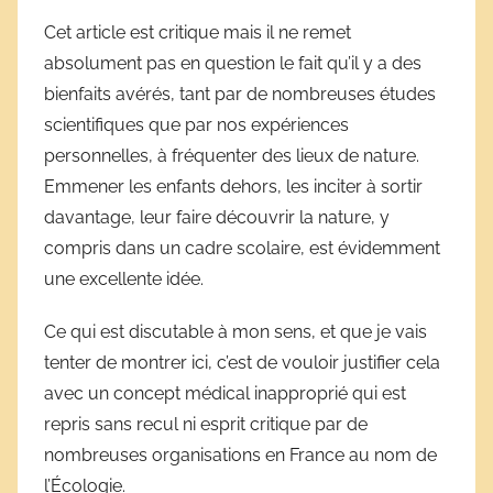
a
Cet article est critique mais il ne remet
r
absolument pas en question le fait qu’il y a des
D
bienfaits avérés, tant par de nombreuses études
é
scientifiques que par nos expériences
r
personnelles, à fréquenter des lieux de nature.
i
Emmener les enfants dehors, les inciter à sortir
v
e
davantage, leur faire découvrir la nature, y
s
compris dans un cadre scolaire, est évidemment
s
une excellente idée.
c
o
Ce qui est discutable à mon sens, et que je vais
l
tenter de montrer ici, c’est de vouloir justifier cela
a
avec un concept médical inapproprié qui est
i
repris sans recul ni esprit critique par de
r
nombreuses organisations en France au nom de
e
l’Écologie.