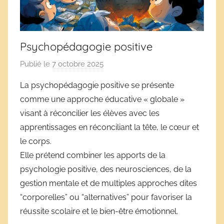
Psychopédagogie positive
Publié le
7 octobre 2025
p
a
La psychopédagogie positive se présente
r
comme une approche éducative « globale »
D
visant à réconcilier les élèves avec les
é
apprentissages en réconciliant la tête, le cœur et
r
le corps.
i
Elle prétend combiner les apports de la
v
e
psychologie positive, des neurosciences, de la
s
gestion mentale et de multiples approches dites
s
“corporelles” ou “alternatives” pour favoriser la
c
réussite scolaire et le bien-être émotionnel.
o