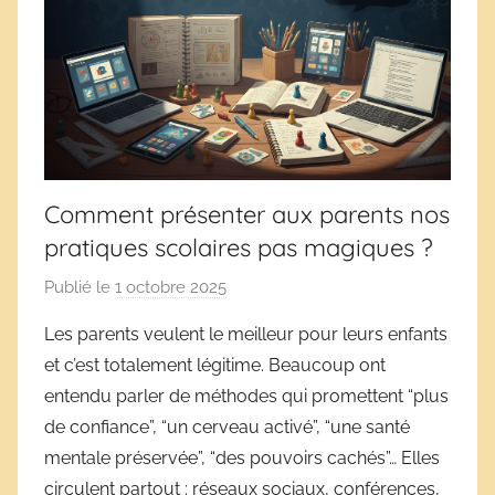
Comment présenter aux parents nos
pratiques scolaires pas magiques ?
Publié le
1 octobre 2025
p
a
Les parents veulent le meilleur pour leurs enfants
r
et c’est totalement légitime. Beaucoup ont
D
entendu parler de méthodes qui promettent “plus
é
de confiance”, “un cerveau activé”, “une santé
r
mentale préservée”, “des pouvoirs cachés”… Elles
i
circulent partout : réseaux sociaux, conférences,
v