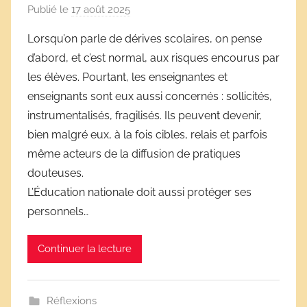
Publié le
17 août 2025
p
a
Lorsqu’on parle de dérives scolaires, on pense
r
d’abord, et c’est normal, aux risques encourus par
D
les élèves. Pourtant, les enseignantes et
é
enseignants sont eux aussi concernés : sollicités,
r
instrumentalisés, fragilisés. Ils peuvent devenir,
i
bien malgré eux, à la fois cibles, relais et parfois
v
e
même acteurs de la diffusion de pratiques
s
douteuses.
s
L’Éducation nationale doit aussi protéger ses
c
personnels…
o
l
Continuer la lecture
a
i
r
Réflexions