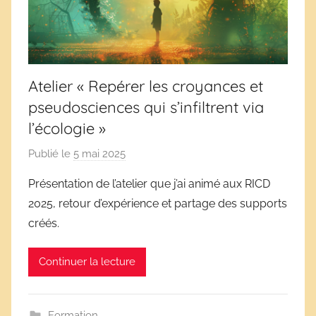
Atelier « Repérer les croyances et
pseudosciences qui s’infiltrent via
l’écologie »
Publié le
5 mai 2025
p
a
Présentation de l’atelier que j’ai animé aux RICD
r
2025, retour d’expérience et partage des supports
D
créés.
é
r
Continuer la lecture
i
v
e
Formation