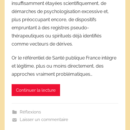
insuffisamment étayées scientifiquement, de
r
démarches de psychologisation excessive et,
i
plus préoccupant encore, de dispositifs
v
e
empruntant à des registres pseudo-
s
thérapeutiques ou spirituels déjà identifiés
s
comme vecteurs de dérives.
c
o
Or le référentiel de Santé publique France intègre
l
et légitime, plus ou moins directement, des
a
approches vraiment problématiques…
i
r
Continuer la lecture
e
s
Réflexions
Laisser un commentaire