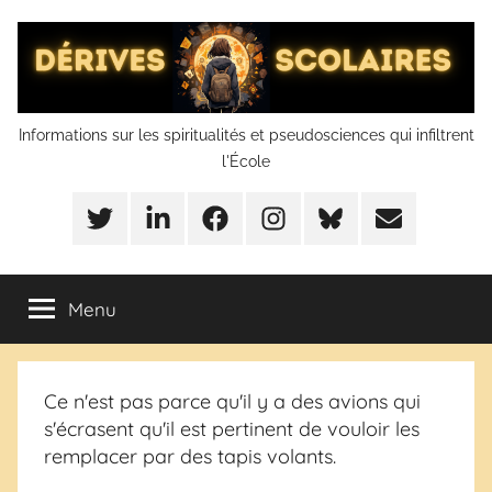
Aller
au
contenu
Dérives
Informations sur les spiritualités et pseudosciences qui infiltrent
l'École
scolaires
Twitter
LinkedIn
Facebook
Instagram
BlueSky
Mail
Menu
Ce n'est pas parce qu'il y a des avions qui
s'écrasent qu'il est pertinent de vouloir les
remplacer par des tapis volants.