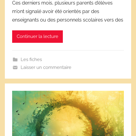
Ces derniers mois, plusieurs parents d’élèves
r
m’ont signalé avoir été orientés par des
D
enseignants ou des personnels scolaires vers des
é
r
Continuer la lecture
i
v
e
Les fiches
s
Laisser un commentaire
s
c
o
l
a
i
r
e
s