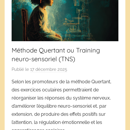
Méthode Quertant ou Training
neuro-sensoriel (TNS)
Publié le
17 décembre 2025
p
a
Selon les promoteurs de la méthode Quertant,
r
des exercices oculaires permettraient de
D
réorganiser les réponses du système nerveux,
é
d’améliorer l’équilibre neuro-sensoriel et, par
r
extension, de produire des effets positifs sur
i
l’attention, la régulation émotionnelle et les
v
e