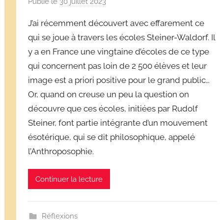
Publié le
30 juillet 2023
p
a
J’ai récemment découvert avec effarement ce
r
qui se joue à travers les écoles Steiner-Waldorf. Il
D
y a en France une vingtaine d’écoles de ce type
é
qui concernent pas loin de 2 500 élèves et leur
r
i
image est a priori positive pour le grand public…
v
Or, quand on creuse un peu la question on
e
découvre que ces écoles, initiées par Rudolf
s
Steiner, font partie intégrante d’un mouvement
s
ésotérique, qui se dit philosophique, appelé
c
l’Anthroposophie.
o
l
Continuer la lecture
a
i
r
Réflexions
e