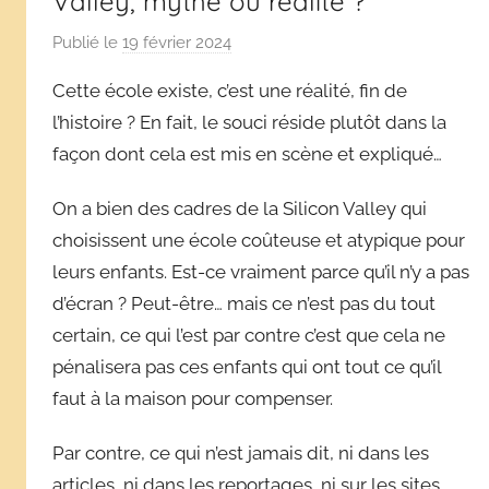
Valley, mythe ou réalité ?
Publié le
19 février 2024
p
a
Cette école existe, c’est une réalité, fin de
r
l’histoire ? En fait, le souci réside plutôt dans la
D
façon dont cela est mis en scène et expliqué…
é
r
On a bien des cadres de la Silicon Valley qui
i
choisissent une école coûteuse et atypique pour
v
e
leurs enfants. Est-ce vraiment parce qu’il n’y a pas
s
d’écran ? Peut-être… mais ce n’est pas du tout
s
certain, ce qui l’est par contre c’est que cela ne
c
pénalisera pas ces enfants qui ont tout ce qu’il
o
faut à la maison pour compenser.
l
a
Par contre, ce qui n’est jamais dit, ni dans les
i
articles, ni dans les reportages, ni sur les sites