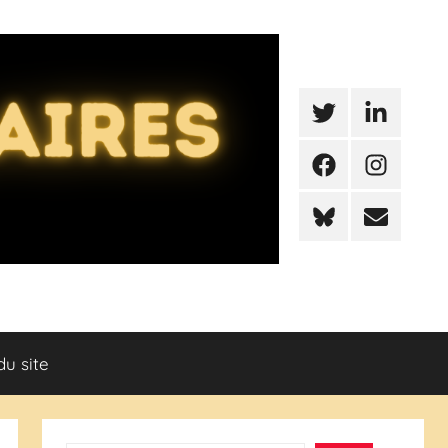
Twitter
LinkedIn
Facebook
Instagram
BlueSky
Mail
du site