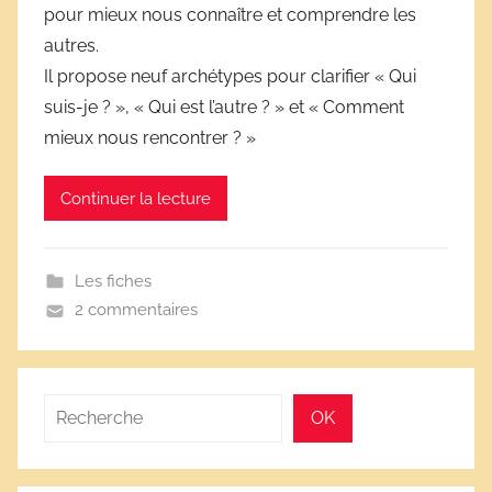
pour mieux nous connaître et comprendre les
r
autres.
i
Il propose neuf archétypes pour clarifier « Qui
v
e
suis-je ? », « Qui est l’autre ? » et « Comment
s
mieux nous rencontrer ? »
s
c
Continuer la lecture
o
l
a
Les fiches
i
2 commentaires
r
e
s
Rechercher
OK