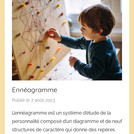
Ennéagramme
Publié le
7 août 2023
p
a
L’ennéagramme est un système d’étude de la
r
personnalité composé d’un diagramme et de neuf
D
structures de caractère qui donne des repères
é