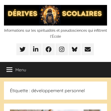
Aller
au
contenu
Dérives
Informations sur les spiritualités et pseudosciences qui infiltrent
l'École
scolaires
Twitter
LinkedIn
Facebook
Instagram
BlueSky
Mail
Menu
Étiquette :
développement personnel