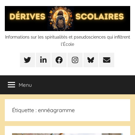
Aller
au
contenu
Dérives
Informations sur les spiritualités et pseudosciences qui infiltrent
l'École
scolaires
Twitter
LinkedIn
Facebook
Instagram
BlueSky
Mail
Menu
Étiquette :
ennéagramme