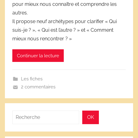
pour mieux nous connaître et comprendre les
r
autres.
i
Il propose neuf archétypes pour clarifier « Qui
v
e
suis-je ? », « Qui est l’autre ? » et « Comment
s
mieux nous rencontrer ? »
s
c
Continuer la lecture
o
l
a
Les fiches
i
2 commentaires
r
e
s
Rechercher
OK