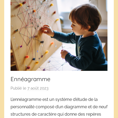
Ennéagramme
Publié le
7 août 2023
p
a
L’ennéagramme est un système d’étude de la
r
personnalité composé d’un diagramme et de neuf
D
structures de caractère qui donne des repères
é