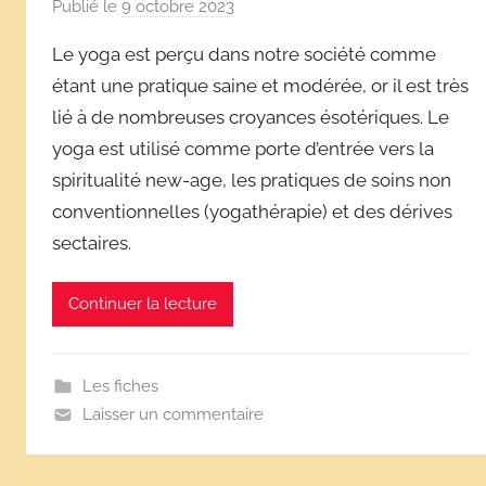
Publié le
9 octobre 2023
p
a
Le yoga est perçu dans notre société comme
r
étant une pratique saine et modérée, or il est très
D
lié à de nombreuses croyances ésotériques. Le
é
yoga est utilisé comme porte d’entrée vers la
r
i
spiritualité new-age, les pratiques de soins non
v
conventionnelles (yogathérapie) et des dérives
e
sectaires.
s
s
Continuer la lecture
c
o
l
Les fiches
a
Laisser un commentaire
i
r
e