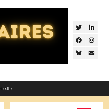
Twitter
LinkedIn
Facebook
Instagram
BlueSky
Mail
du site