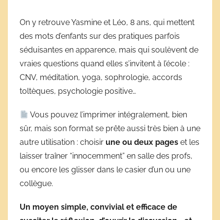
r
On y retrouve Yasmine et Léo, 8 ans, qui mettent
i
des mots d’enfants sur des pratiques parfois
v
e
séduisantes en apparence, mais qui soulèvent de
s
vraies questions quand elles s’invitent à l’école :
s
CNV, méditation, yoga, sophrologie, accords
c
toltèques, psychologie positive…
o
l
Vous pouvez l’imprimer intégralement, bien
a
sûr, mais son format se prête aussi très bien à une
i
autre utilisation : choisir
une ou deux pages
et les
r
laisser traîner “innocemment” en salle des profs,
e
ou encore les glisser dans le casier d’un ou une
s
collègue.
Un moyen simple, convivial et efficace de