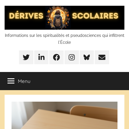
Aller
au
contenu
Dérives
Informations sur les spiritualités et pseudosciences qui infiltrent
l'École
scolaires
Twitter
LinkedIn
Facebook
Instagram
BlueSky
Mail
Menu