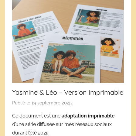
Yasmine & Léo – Version imprimable
Publié le
19 septembre 2025
p
a
Ce document est une
adaptation imprimable
r
d’une série diffusée sur mes réseaux sociaux
D
durant l’été 2025.
é