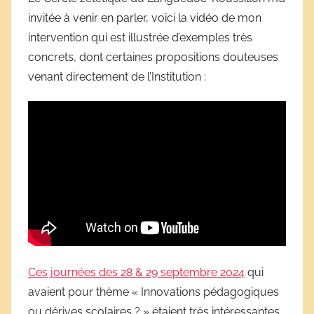
s
invitée à venir en parler, voici la vidéo de mon
c
intervention qui est illustrée d’exemples très
o
concrets, dont certaines propositions douteuses
l
venant directement de l’Institution :
a
i
r
e
s
Ces journées des 28 & 29 septembre 2024
qui
avaient pour thème « Innovations pédagogiques
ou dérives scolaires ? » étaient très intéressantes,