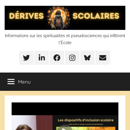
Aller
au
contenu
Dérives
Informations sur les spiritualités et pseudosciences qui infiltrent
l'École
scolaires
Twitter
LinkedIn
Facebook
Instagram
BlueSky
Mail
Menu