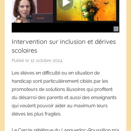
Intervention sur inclusion et dérives
scolaires
Publié le
12 octobre 2024
p
a
Les élèves en difficulté ou en situation de
r
handicap sont particulièrement ciblés par les
D
promoteurs de solutions illusoires qui profitent
é
du désarroi des parents et aussi des enseignants
r
qui veulent pouvoir aider au maximum leurs
i
élèves les plus fragiles.
v
e
s
Le Cercle zététique du Languedoc-Roussillon m’a