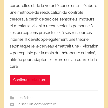
corporelles et de la volonté consciente. Il élabore
i
une méthode de rééducation du contrôle
v
e
cérébral à partir d’exercices sensoriels, moteurs
s
et mentaux, visant à reconnecter la personne à
s
ses perceptions présentes et à ses ressources
c
internes. Il développe également une théorie
o
selon laquelle le cerveau émettrait une « vibration
l
» perceptible par la main du thérapeute entraîné,
a
utilisée pour adapter les exercices au cours de la
i
cure.
r
e
Continuer la lecture
s
Les fiches
Laisser un commentaire