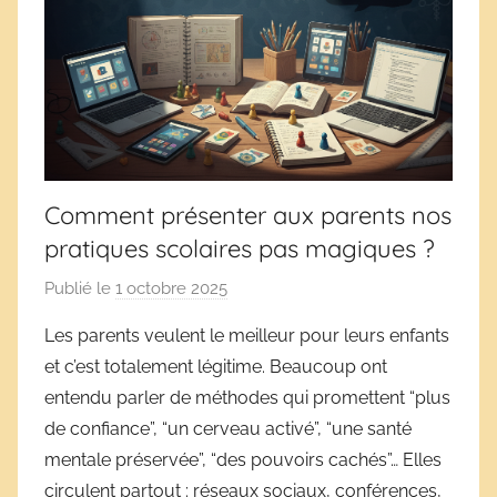
Comment présenter aux parents nos
pratiques scolaires pas magiques ?
Publié le
1 octobre 2025
p
a
Les parents veulent le meilleur pour leurs enfants
r
et c’est totalement légitime. Beaucoup ont
D
entendu parler de méthodes qui promettent “plus
é
de confiance”, “un cerveau activé”, “une santé
r
mentale préservée”, “des pouvoirs cachés”… Elles
i
circulent partout : réseaux sociaux, conférences,
v