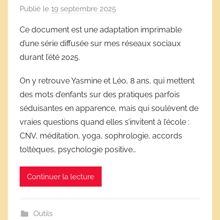
Publié le
19 septembre 2025
p
a
Ce document est une adaptation imprimable
r
d’une série diffusée sur mes réseaux sociaux
D
durant l’été 2025.
é
r
On y retrouve Yasmine et Léo, 8 ans, qui mettent
i
des mots d’enfants sur des pratiques parfois
v
séduisantes en apparence, mais qui soulèvent de
e
vraies questions quand elles s’invitent à l’école :
s
CNV, méditation, yoga, sophrologie, accords
s
toltèques, psychologie positive…
c
o
l
Continuer la lecture
a
i
r
Outils