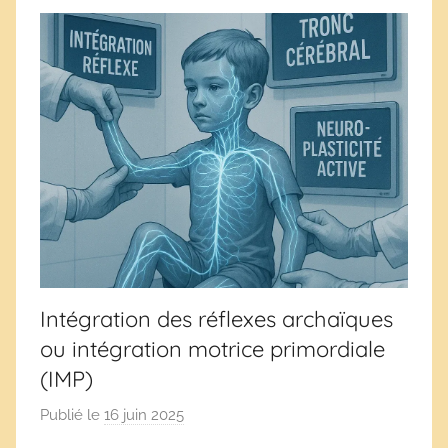
e
s
Intégration des réflexes archaïques
ou intégration motrice primordiale
(IMP)
Publié le
16 juin 2025
p
a