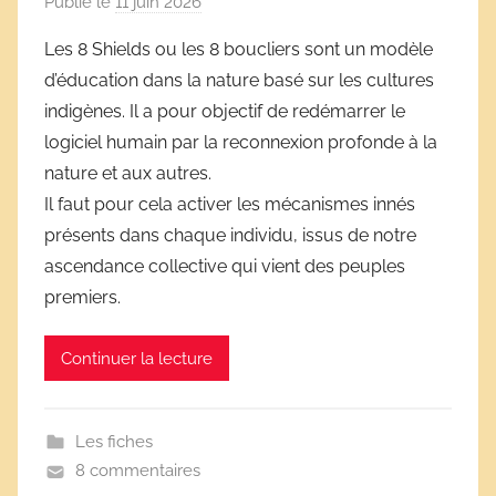
Publié le
11 juin 2026
p
a
Les 8 Shields ou les 8 boucliers sont un modèle
r
d’éducation dans la nature basé sur les cultures
D
indigènes. Il a pour objectif de redémarrer le
é
logiciel humain par la reconnexion profonde à la
r
nature et aux autres.
i
Il faut pour cela activer les mécanismes innés
v
e
présents dans chaque individu, issus de notre
s
ascendance collective qui vient des peuples
s
premiers.
c
o
Continuer la lecture
l
a
i
Les fiches
r
8 commentaires
e