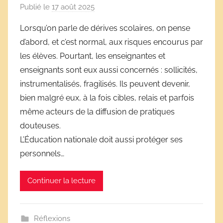
Publié le
17 août 2025
p
a
Lorsqu’on parle de dérives scolaires, on pense
r
d’abord, et c’est normal, aux risques encourus par
D
les élèves. Pourtant, les enseignantes et
é
enseignants sont eux aussi concernés : sollicités,
r
instrumentalisés, fragilisés. Ils peuvent devenir,
i
bien malgré eux, à la fois cibles, relais et parfois
v
e
même acteurs de la diffusion de pratiques
s
douteuses.
s
L’Éducation nationale doit aussi protéger ses
c
personnels…
o
l
Continuer la lecture
a
i
r
Réflexions