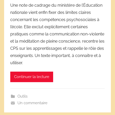
a
Une note de cadrage du ministère de l’Éducation
r
nationale vient enfin fixer des limites claires
D
concernant les compétences psychosociales à
é
l’école. Elle exclut explicitement certaines
r
pratiques comme la communication non-violente
i
et la méditation de pleine conscience, recentre les
v
e
CPS sur les apprentissages et rappelle le rôle des
s
enseignants. Un texte important, à connaitre et à
s
utiliser.
c
o
Continuer la lecture
l
a
i
Outils
r
Un commentaire
e
s