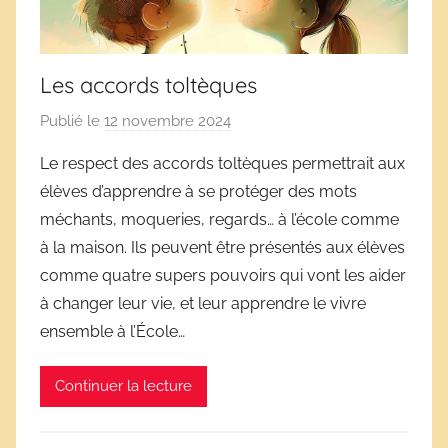
Les accords toltèques
Publié le
12 novembre 2024
p
a
Le respect des accords toltèques permettrait aux
r
élèves d’apprendre à se protéger des mots
D
méchants, moqueries, regards… à l’école comme
é
à la maison. Ils peuvent être présentés aux élèves
r
comme quatre supers pouvoirs qui vont les aider
i
à changer leur vie, et leur apprendre le vivre
v
e
ensemble à l’École…
s
s
Continuer la lecture
c
o