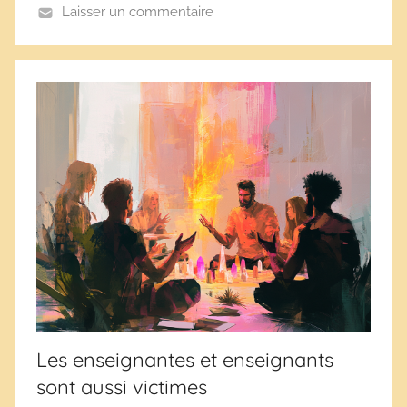
e
Laisser un commentaire
s
Les enseignantes et enseignants
sont aussi victimes