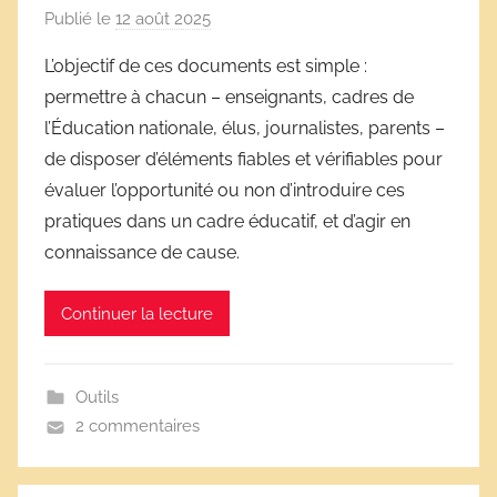
Publié le
12 août 2025
p
a
L’objectif de ces documents est simple :
r
permettre à chacun – enseignants, cadres de
D
l’Éducation nationale, élus, journalistes, parents –
é
de disposer d’éléments fiables et vérifiables pour
r
évaluer l’opportunité ou non d’introduire ces
i
pratiques dans un cadre éducatif, et d’agir en
v
e
connaissance de cause.
s
s
Continuer la lecture
c
o
l
Outils
a
2 commentaires
i
r