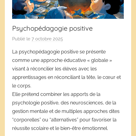
Psychopédagogie positive
Publié le
7 octobre 2025
p
a
La psychopédagogie positive se présente
r
comme une approche éducative « globale »
D
visant à réconcilier les élèves avec les
é
apprentissages en réconciliant la tête, le cœur et
r
le corps.
i
Elle prétend combiner les apports de la
v
e
psychologie positive, des neurosciences, de la
s
gestion mentale et de multiples approches dites
s
“corporelles” ou “alternatives” pour favoriser la
c
réussite scolaire et le bien-être émotionnel.
o