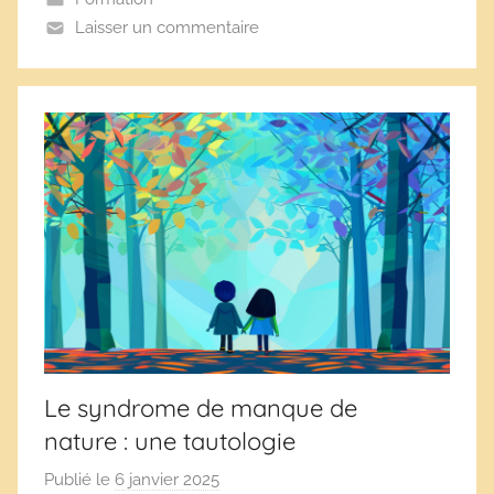
s
Laisser un commentaire
s
c
o
l
a
i
r
e
s
Le syndrome de manque de
nature : une tautologie
Publié le
6 janvier 2025
p