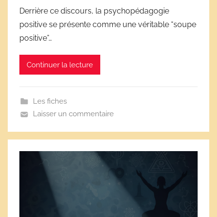
l
Derrière ce discours, la psychopédagogie
a
positive se présente comme une véritable “soupe
i
positive”…
r
e
Continuer la lecture
s
Les fiches
Laisser un commentaire