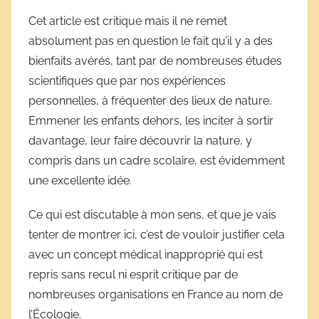
a
Cet article est critique mais il ne remet
r
absolument pas en question le fait qu’il y a des
D
bienfaits avérés, tant par de nombreuses études
é
scientifiques que par nos expériences
r
personnelles, à fréquenter des lieux de nature.
i
Emmener les enfants dehors, les inciter à sortir
v
e
davantage, leur faire découvrir la nature, y
s
compris dans un cadre scolaire, est évidemment
s
une excellente idée.
c
o
Ce qui est discutable à mon sens, et que je vais
l
tenter de montrer ici, c’est de vouloir justifier cela
a
avec un concept médical inapproprié qui est
i
repris sans recul ni esprit critique par de
r
nombreuses organisations en France au nom de
e
l’Écologie.