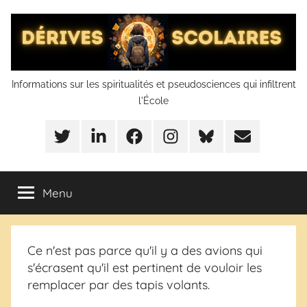
Aller
au
contenu
Dérives
Informations sur les spiritualités et pseudosciences qui infiltrent
l'École
scolaires
Twitter
LinkedIn
Facebook
Instagram
BlueSky
Mail
Menu
Ce n'est pas parce qu'il y a des avions qui
s'écrasent qu'il est pertinent de vouloir les
remplacer par des tapis volants.