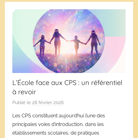
L’École face aux CPS : un référentiel
à revoir
Publié le
28 février 2026
p
a
Les CPS constituent aujourd’hui l’une des
r
principales voies d’introduction, dans les
D
établissements scolaires, de pratiques
é