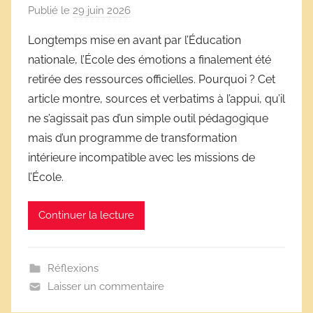
Publié le
29 juin 2026
p
a
Longtemps mise en avant par l’Éducation
r
nationale, l’École des émotions a finalement été
D
retirée des ressources officielles. Pourquoi ? Cet
é
article montre, sources et verbatims à l’appui, qu’il
r
ne s’agissait pas d’un simple outil pédagogique
i
mais d’un programme de transformation
v
e
intérieure incompatible avec les missions de
s
l’École.
s
c
Continuer la lecture
o
l
a
Réflexions
i
Laisser un commentaire
r