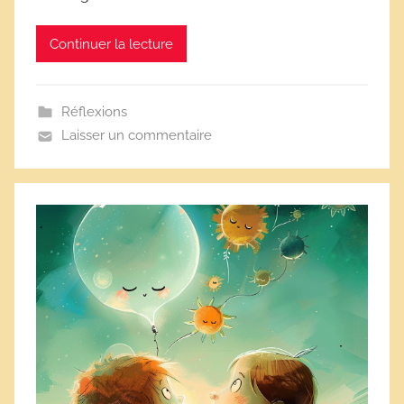
s
Continuer la lecture
Réflexions
Laisser un commentaire