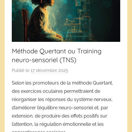
Méthode Quertant ou Training
neuro-sensoriel (TNS)
Publié le
17 décembre 2025
p
a
Selon les promoteurs de la méthode Quertant,
r
des exercices oculaires permettraient de
D
réorganiser les réponses du système nerveux,
é
d’améliorer l’équilibre neuro-sensoriel et, par
r
extension, de produire des effets positifs sur
i
l’attention, la régulation émotionnelle et les
v
e