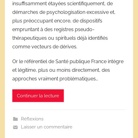
insuffisamment étayées scientifiquement, de
r
démarches de psychologisation excessive et,
i
plus préoccupant encore, de dispositifs
v
e
empruntant à des registres pseudo-
s
thérapeutiques ou spirituels déjà identifiés
s
comme vecteurs de dérives.
c
o
Or le référentiel de Santé publique France intègre
l
et légitime, plus ou moins directement, des
a
approches vraiment problématiques…
i
r
Continuer la lecture
e
s
Réflexions
Laisser un commentaire