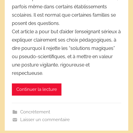
e
parfois même dans certains établissements
s
scolaires. Il est normal que certaines familles se
s
posent des questions.
c
Cet article a pour but d’aider l’enseignant sérieux à
o
expliquer clairement ses choix pédagogiques, à
l
dire pourquoi il rejette les “solutions magiques”
a
ou pseudo-scientifiques, et à mettre en valeur
i
une posture vigilante, rigoureuse et
r
respectueuse.
e
s
Continuer la lecture
Concrètement
Laisser un commentaire