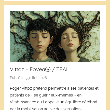
Vittoz – FoVeaⓇ / TEAL
Publié le
5 juillet 2026
p
a
Roger Vittoz prétend permettre à ses patientes et
r
patients de « se guérir eux-mêmes » en
D
rétablissant ce qu’il appelle un équilibre cérébral
é
par la mobilisation active des sensations
r