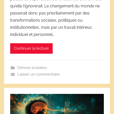
é
qu’elle l’ignorerait. Le changement du monde ne
r
passerait donc pas prioritairement par des
i
transformations sociales, politiques ou
v
e
institutionnelles, mais par un travail intérieur,
s
individuel et personnel…
s
c
Continuer la lecture
o
l
a
Dérives scolaires
i
Laisser un commentaire
r
e
s