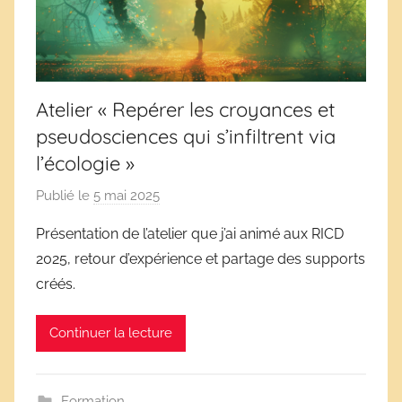
Atelier « Repérer les croyances et
pseudosciences qui s’infiltrent via
l’écologie »
Publié le
5 mai 2025
p
a
Présentation de l’atelier que j’ai animé aux RICD
r
2025, retour d’expérience et partage des supports
D
créés.
é
r
Continuer la lecture
i
v
e
Formation