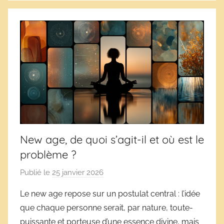
New age, de quoi s’agit-il et où est le
problème ?
Publié le
25 janvier 2026
p
a
Le new age repose sur un postulat central : l’idée
r
que chaque personne serait, par nature, toute-
D
puissante et porteuse d’une essence divine, mais