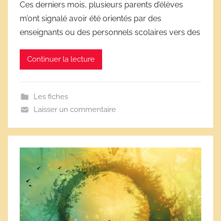
Ces derniers mois, plusieurs parents d’élèves
r
m’ont signalé avoir été orientés par des
D
enseignants ou des personnels scolaires vers des
é
r
Continuer la lecture
i
v
e
Les fiches
s
Laisser un commentaire
s
c
o
l
a
i
r
e
s